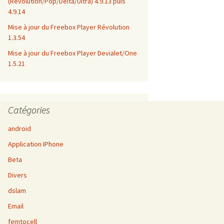
(Revolution/Pop/Delta/Ultra) 4.9.13 puis
4.9.14
Mise à jour du Freebox Player Révolution
1.3.54
Mise à jour du Freebox Player Devialet/One
1.5.21
Catégories
android
Application IPhone
Beta
Divers
dslam
Email
femtocell