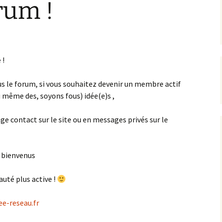
rum !
 !
lus le forum, si vous souhaitez devenir un membre actif
u même des, soyons fous) idée(e)s ,
ge contact sur le site ou en messages privés sur le
s bienvenus
uté plus active !
ree-reseau.fr