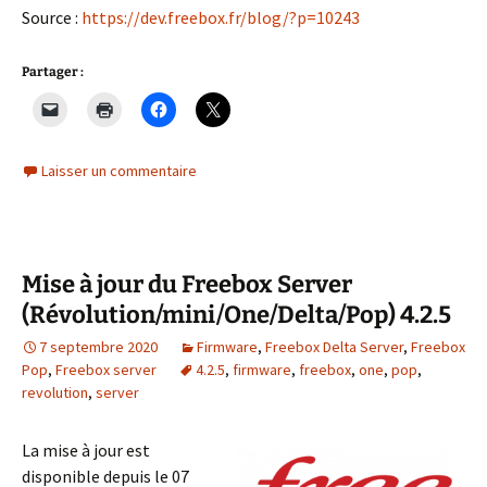
Source :
https://dev.freebox.fr/blog/?p=10243
Partager :
Laisser un commentaire
Mise à jour du Freebox Server
(Révolution/mini/One/Delta/Pop) 4.2.5
7 septembre 2020
Firmware
,
Freebox Delta Server
,
Freebox
Pop
,
Freebox server
4.2.5
,
firmware
,
freebox
,
one
,
pop
,
revolution
,
server
La mise à jour est
disponible depuis le 07