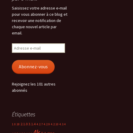
Saisissez votre adresse e-mail
pour vous abonner à ce blog et
recevoir une notification de
chaque nouvel article par
email.
Adresse
e-
mail
Abonnez-vous
Rejoignez les 101 autres
abonnés
Étiquettes
2.1.0
3.1.4
1.0.18
4.2.7
4.2.9
4.2.10
4.3.4
4k