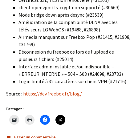
Certificat SSL/TLS non renouvellé (#32105)
client openvpn: tls-crypt non supporté (#30669)
Mode bridge down après desync (#23539)
Amélioration de la compatibilité DLNA avec les
téléviseurs LG WebOS (#19488, #26898)
Airmedia manquant sur Freebox Pop (#31415, #31908,
#31769)
Déconnexion du freebox os lors de l’upload de
plusieurs fichiers (#25014)
Interface admin instable et/ou indisponible –
« ERREUR INTERNE » – 504 – 503 (#24098, #28733)
Login limité à 32 caractères sur client VPN (#21716)
Source :
https://dev.freebox.fr/blog/
Partager :
Laisser un commentaire