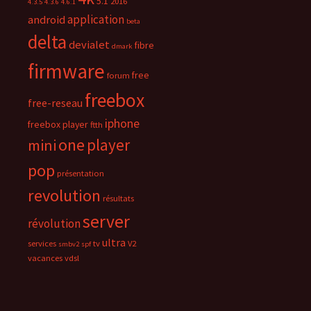
5.1
2016
4.3.5
4.3.6
4.6.1
application
android
beta
delta
devialet
fibre
dmark
firmware
free
forum
freebox
free-reseau
iphone
freebox player
ftth
one
player
mini
pop
présentation
revolution
résultats
server
révolution
ultra
services
tv
V2
smbv2
spf
vacances
vdsl