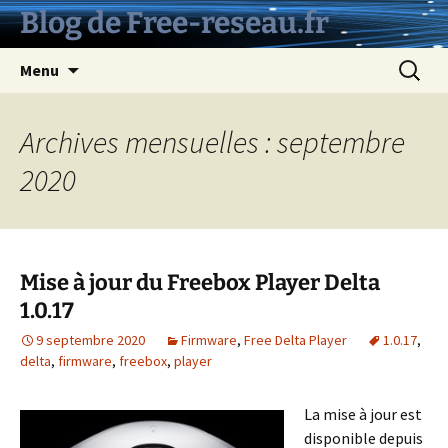
Aller
Blog de Free-reseau.fr
au
contenu
Recherc
Menu
Archives mensuelles : septembre
2020
Mise à jour du Freebox Player Delta
1.0.17
9 septembre 2020
Firmware
,
Free Delta Player
1.0.17
,
delta
,
firmware
,
freebox
,
player
La mise à jour est
disponible depuis