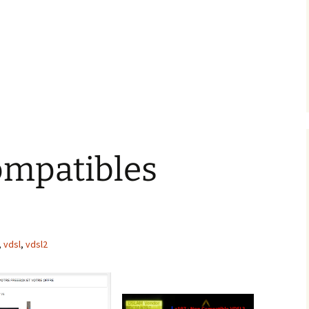
ompatibles
,
vdsl
,
vdsl2