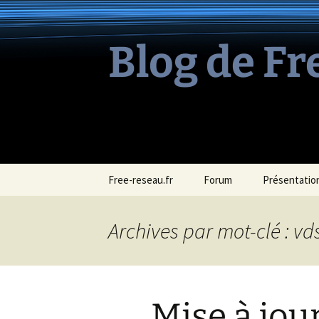
Aller
au
contenu
Blog de Fr
Free-reseau.fr
Forum
Présentation
Archives par mot-clé : vd
Mise à jou