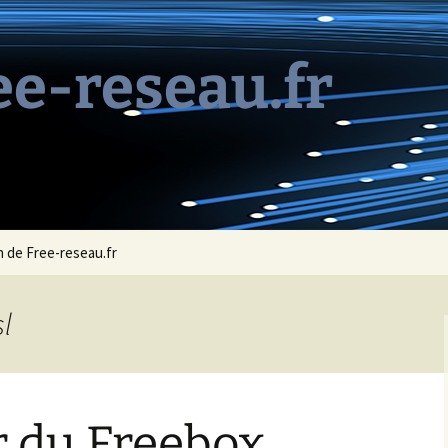
ee-reseau.fr
 de Free-reseau.fr
sl
r du Freebox