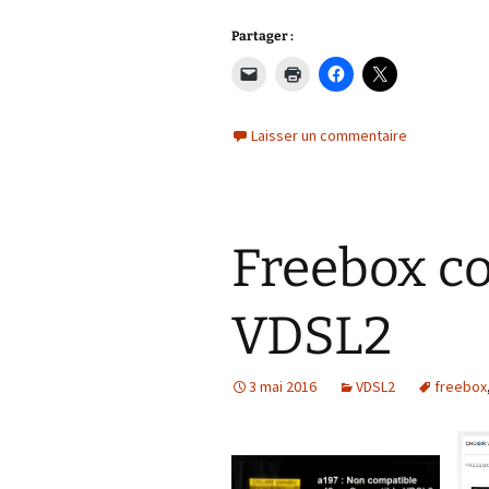
Partager :
Laisser un commentaire
Freebox c
VDSL2
3 mai 2016
VDSL2
freebox