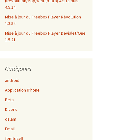
(Revolution/Pop/Delta/Ultra) 4.9.13 puis
4.9.14
Mise à jour du Freebox Player Révolution
1.3.54
Mise à jour du Freebox Player Devialet/One
1.5.21
Catégories
android
Application IPhone
Beta
Divers
dslam
Email
femtocell