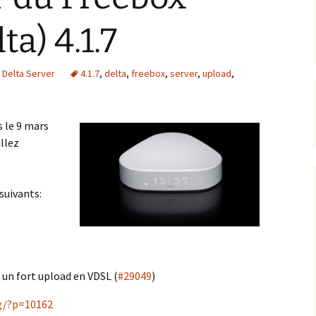
ta) 4.1.7
 Delta Server
4.1.7
,
delta
,
freebox
,
server
,
upload
,
s le 9 mars
illez
suivants:
un fort upload en VDSL (
#29049
)
og/?p=10162