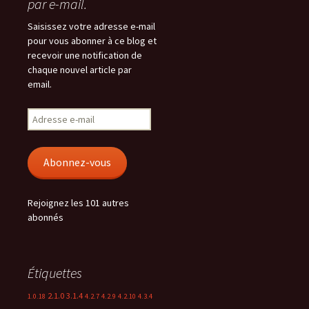
par e-mail.
Saisissez votre adresse e-mail
pour vous abonner à ce blog et
recevoir une notification de
chaque nouvel article par
email.
Adresse
e-
mail
Abonnez-vous
Rejoignez les 101 autres
abonnés
Étiquettes
2.1.0
3.1.4
1.0.18
4.2.7
4.2.9
4.2.10
4.3.4