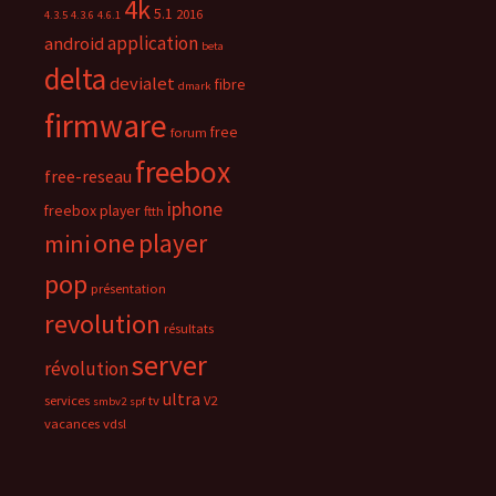
4k
5.1
2016
4.3.5
4.3.6
4.6.1
application
android
beta
delta
devialet
fibre
dmark
firmware
free
forum
freebox
free-reseau
iphone
freebox player
ftth
one
player
mini
pop
présentation
revolution
résultats
server
révolution
ultra
services
tv
V2
smbv2
spf
vacances
vdsl