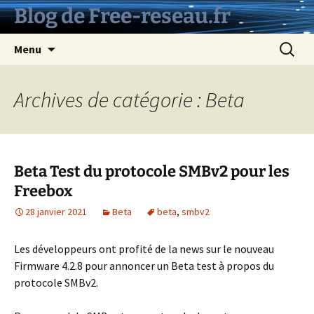
Aller
Blog de Free-reseau.fr
au
contenu
Recherc
Menu
Archives de catégorie : Beta
Beta Test du protocole SMBv2 pour les
Freebox
28 janvier 2021
Beta
beta
,
smbv2
Les développeurs ont profité de la news sur le nouveau
Firmware 4.2.8 pour annoncer un Beta test à propos du
protocole SMBv2.