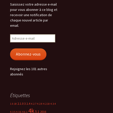
Saisissez votre adresse e-mail
pour vous abonner à ce blog et
recevoir une notification de
chaque nouvel article par
email.
Adresse
e-
mail
Abonnez-vous
Rejoignez les 101 autres
abonnés
Étiquettes
2.1.0
3.1.4
1.0.18
4.2.7
4.2.9
4.2.10
4.3.4
4k
5.1
2016
4.3.5
4.3.6
4.6.1