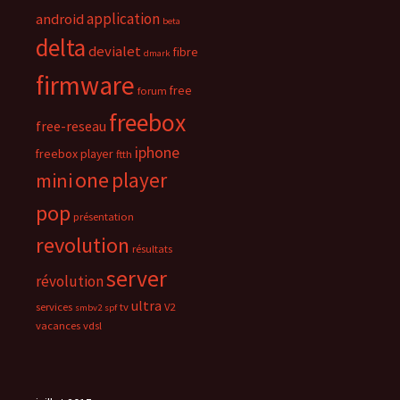
application
android
beta
delta
devialet
fibre
dmark
firmware
free
forum
freebox
free-reseau
iphone
freebox player
ftth
one
player
mini
pop
présentation
revolution
résultats
server
révolution
ultra
services
tv
V2
smbv2
spf
vacances
vdsl