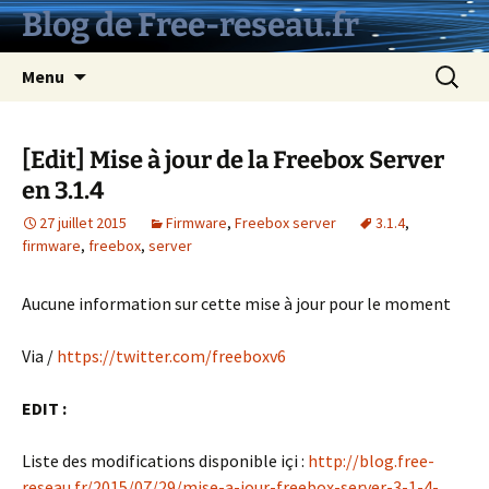
Aller
Blog de Free-reseau.fr
au
contenu
Recherc
Menu
[Edit] Mise à jour de la Freebox Server
en 3.1.4
27 juillet 2015
Firmware
,
Freebox server
3.1.4
,
firmware
,
freebox
,
server
Aucune information sur cette mise à jour pour le moment
Via /
https://twitter.com/freeboxv6
EDIT :
Liste des modifications disponible içi :
http://blog.free-
reseau.fr/2015/07/29/mise-a-jour-freebox-server-3-1-4-