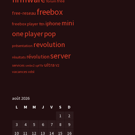
free
forum
freebox
free-reseau
mini
iphone
freebox player
ftth
one
pop
player
revolution
présentation
server
révolution
résultats
ultra
services
tv
V2
smbv2
spf
vacances
vdsl
août 2026
L
M
M
J
V
S
D
1
2
3
4
5
6
7
8
9
10
11
12
13
14
15
16