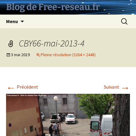
Aller
Blog de Free-reseau.fr
au
contenu
Recherc
Menu
CBY66-mai-2013-4
3 mai 2019
Pleine résolution (3264 × 2448)
←
→
Précédent
Suivant