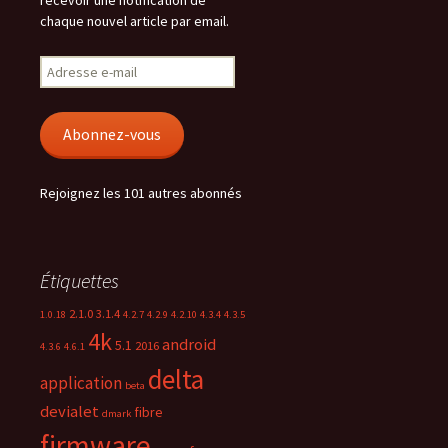
recevoir une notification de
chaque nouvel article par email.
Adresse
e-
mail
Abonnez-vous
Rejoignez les 101 autres abonnés
Étiquettes
2.1.0
3.1.4
1.0.18
4.2.7
4.2.9
4.2.10
4.3.4
4.3.5
4k
android
5.1
2016
4.3.6
4.6.1
delta
application
beta
devialet
fibre
dmark
firmware